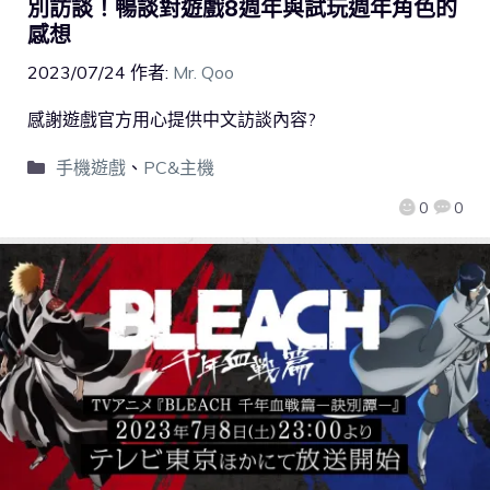
別訪談！暢談對遊戲8週年與試玩週年角色的
感想
2023/07/24
作者:
Mr. Qoo
感謝遊戲官方用心提供中文訪談內容?
手機遊戲
、
PC&主機
0
0