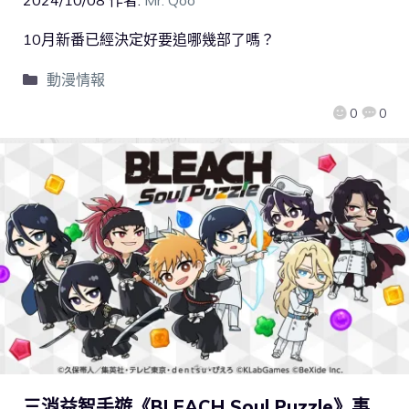
2024/10/08
作者:
Mr. Qoo
10月新番已經決定好要追哪幾部了嗎？
動漫情報
0
0
三消益智手遊《BLEACH Soul Puzzle》事