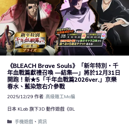
《BLEACH Brave Souls》「新年特別・千
年血戰篇獻禮召喚 —結集—」將於12月31日
開跑！新★5「千年血戰篇2026ver.」京樂
春水、藍染惣右介參戰
2025/12/29
作者:
高級雜工Mo編
日本 KLab 旗下3D 動作遊戲《BL
手機遊戲
、
資訊