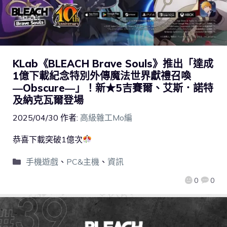
KLab《BLEACH Brave Souls》推出「達成
1億下載紀念特別外傳魔法世界獻禮召喚
―Obscure―」！新★5吉賽爾、艾斯．諾特
及納克瓦爾登場
2025/04/30
作者:
高級雜工Mo編
恭喜下載突破1億次
手機遊戲
、
PC&主機
、
資訊
0
0