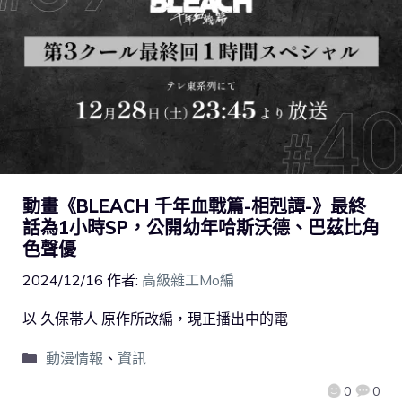
動畫《BLEACH 千年血戰篇-相剋譚-》最終
話為1小時SP，公開幼年哈斯沃德、巴茲比角
色聲優
2024/12/16
作者:
高級雜工Mo編
以 久保帯人 原作所改編，現正播出中的電
動漫情報
、
資訊
0
0