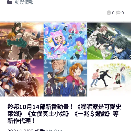
動漫情報
0
0
羚邦10月14部新番動畫！《噗呢露是可愛史
萊姆》《女僕冥土小姐》《一兆＄遊戲》等
新作代理！