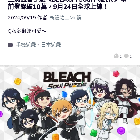
前登錄破10萬，9月24日全球上線！
2024/09/19
作者:
高級雜工Mo編
Q版冬獅郎可愛～
手機遊戲
、
日本遊戲
0
0