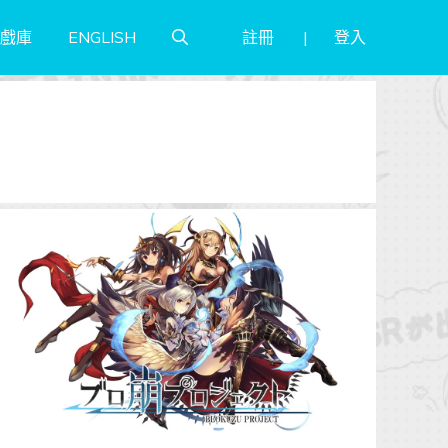
註冊
登入
戲庫
ENGLISH