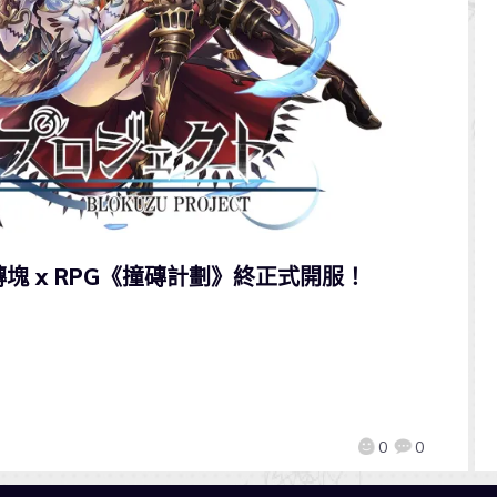
塊 x RPG《撞磚計劃》終正式開服！
0
0