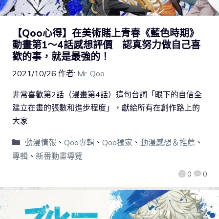
【Qoo心得】在美術賭上青春《藍色時期》
動畫第1～4話感想評價 認真努力做自己喜
歡的事，就是最強的！
2021/10/26
作者:
Mr. Qoo
非常喜歡第2話（漫畫第4話）這句台詞「眼下的自信全
建立在畫的張數和進步程度」，獻給所有在創作路上的
大家
動漫情報
、
Qoo專輯
、
Qoo獨家
、
動漫感想＆推薦
、
專輯
、
新番動畫導覽
0
0