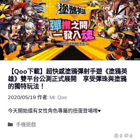
【Qoo下載】超快感塗鴉彈射手遊《塗鴉英
雄》雙平台公測正式展開 享受彈珠與塗鴉
的獨特玩法！
2020/05/19
作者:
Mr. Qoo
今天開始還有女性角色專屬的扭蛋登場唷♥
手機遊戲
0
0