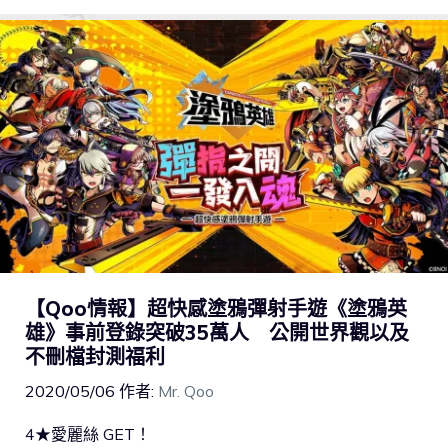
【Qoo情報】超快感塗鴉彈射手遊《塗鴉英
雄》事前登錄突破35萬人 公開世界觀以及
不刪檔封測福利
2020/05/06
作者:
Mr. Qoo
4★愛麗絲 GET！