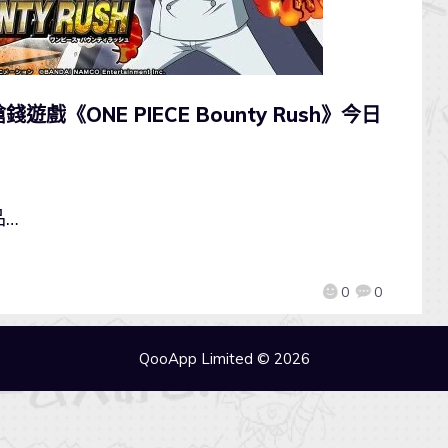
《ONE PIECE Bounty Rush》今日
品…
0
0
QooApp Limited © 2026