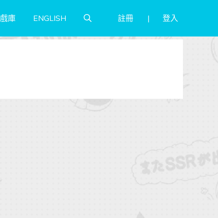
註冊
登入
戲庫
ENGLISH