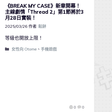
《BREAK MY CASE》新章開幕！
主線劇情「Thread 2」第1節將於3
月28日實裝！
2025/03/26
作者:
鬆餅
等級也開放上限！
女性向 Otome
、
手機遊戲
0
0