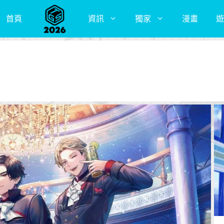
首頁
資訊
獨家
漫畫
遊