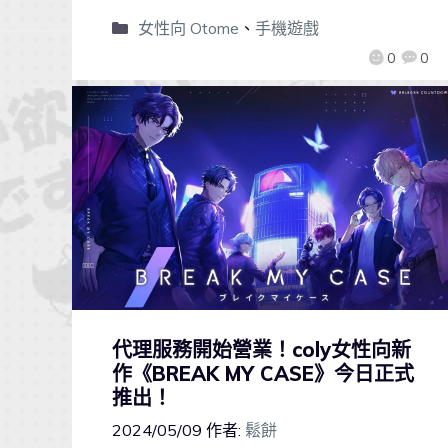
女性向 Otome
、
手機遊戲
0
0
代理服務開始營業！coly女性向新
作《BREAK MY CASE》今日正式
推出！
2024/05/09
作者:
鬆餅