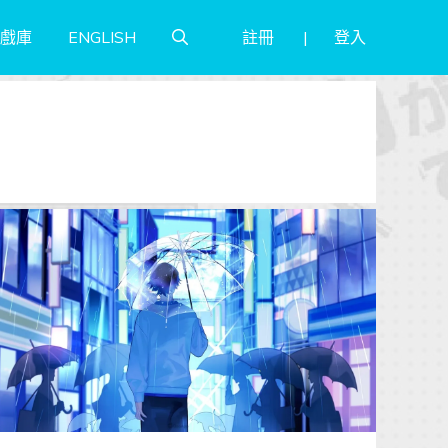
註冊
登入
戲庫
ENGLISH