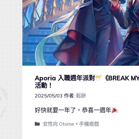
Aporia 入職週年派對
《BREAK 
活動！
2025/05/03
作者:
鬆餅
好快就要一年了，恭喜一週年
女性向 Otome
、
手機遊戲