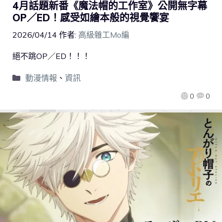
4月話題新番《魔法帽的工作室》公開無字幕
OP／ED！感受如繪本般的視覺饗宴
2026/04/14
作者:
高級雜工Mo編
絕不跳OP／ED！！！
動漫情報
、
資訊
0
0