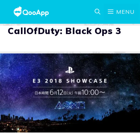
MENU
CallOfDuty: Black Ops 3