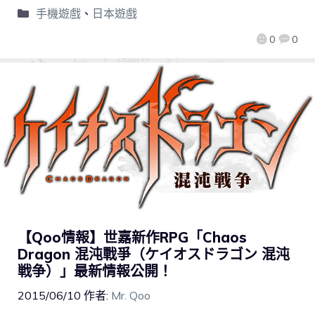
手機遊戲
、
日本遊戲
0
0
【Qoo情報】世嘉新作RPG「Chaos
Dragon 混沌戰爭（ケイオスドラゴン 混沌
戦争）」最新情報公開！
2015/06/10
作者:
Mr. Qoo