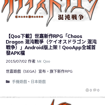
【Qoo下載】世嘉新作RPG「Chaos
Dragon 混沌戰爭（ケイオスドラゴン 混沌
戦争）」Android版上架！QooApp全城首
發APK檔
2015/07/02
作者:
Mr. Qoo
世嘉遊戲（SEGA）宣布，旗下新作RPG
手機遊戲
、
日本遊戲
0
0