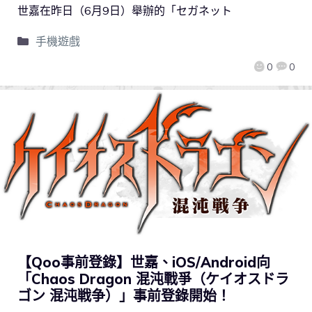
世嘉在昨日（6月9日）舉辦的「セガネット
手機遊戲
0
0
【Qoo事前登錄】世嘉、iOS/Android向
「Chaos Dragon 混沌戰爭（ケイオスドラ
ゴン 混沌戦争）」事前登錄開始！