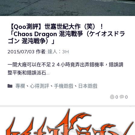
【Qoo測評】世嘉世紀大作（笑）！
「Chaos Dragon 混沌戰爭（ケイオスドラ
ゴン 混沌戦争）」
2015/07/03
作者:
達人：3H
一間大廠可以在不足２４小時竟弄出弄錯機率，錯誤調
整平衡和錯誤派石…
專欄
、
心得測評
、
手機遊戲
、
日本遊戲
0
0