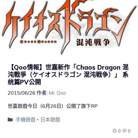
【Qoo情報】世嘉新作「Chaos Dragon 混
沌戰爭（ケイオスドラゴン 混沌戦争）」 系
统篇PV公開
2015/06/26
作者:
Mr. Qoo
世嘉遊戲今日（6月26日）公開了旗下RP
手機遊戲
、
日本遊戲
0
0