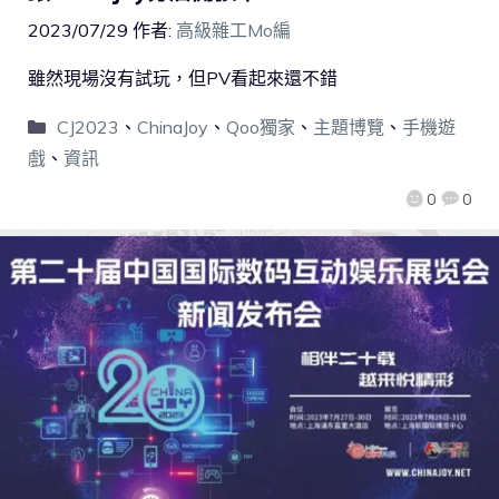
2023/07/29
作者:
高級雜工Mo編
雖然現場沒有試玩，但PV看起來還不錯
CJ2023
、
ChinaJoy
、
Qoo獨家
、
主題博覽
、
手機遊
戲
、
資訊
0
0