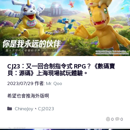
CJ23：又一回合制指令式 RPG？《數碼寶
貝：源碼》上海現場試玩體驗。
2023/07/29
作者:
Mr. Qoo
希望也會推海外版啊
ChinaJoy
、
CJ2023
0
0