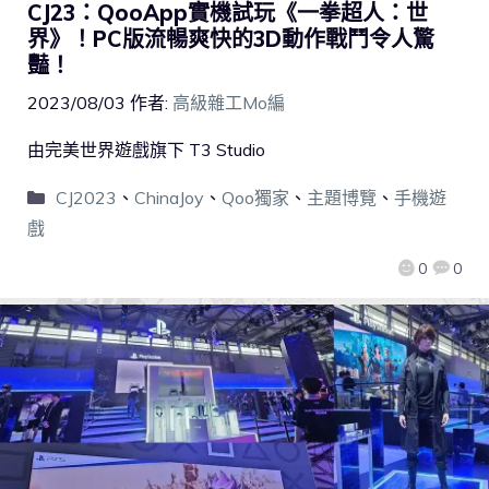
CJ23：QooApp實機試玩《一拳超人：世
界》！PC版流暢爽快的3D動作戰鬥令人驚
豔！
2023/08/03
作者:
高級雜工Mo編
由完美世界遊戲旗下 T3 Studio
CJ2023
、
ChinaJoy
、
Qoo獨家
、
主題博覽
、
手機遊
戲
0
0