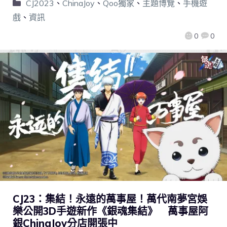
CJ2023
、
ChinaJoy
、
Qoo獨家
、
主題博覽
、
手機遊
戲
、
資訊
0
0
CJ23：集結！永遠的萬事屋！萬代南夢宮娛
樂公開3D手遊新作《銀魂集結》 萬事屋阿
銀ChinaJoy分店開張中