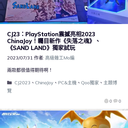
CJ23：PlayStation震撼亮相2023
ChinaJoy！矚目新作《失落之魂》、
《SAND LAND》獨家試玩
2023/07/31
作者:
高級雜工Mo編
兩款都很值得期待啊！
CJ2023
、
ChinaJoy
、
PC&主機
、
Qoo獨家
、
主題博
覽
0
0