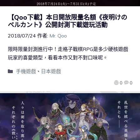
【Qoo下載】本日開放限量名額《夜明けの
ベルカント》公開封測下載遊玩活動
2018/07/24
作者:
Mr. Qoo
限時限量封測進行中！走格子戰棋RPG是多少硬核遊戲
玩家的喜愛類型，看看本作又對不對口味呢。
手機遊戲
、
日本遊戲
0
0