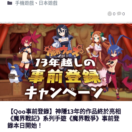
手機遊戲
、
日本遊戲
0
0
【Qoo事前登錄】神隱13年的作品終於亮相
《魔界戰記》系列手遊《魔界戰爭》事前登
錄本日開始！