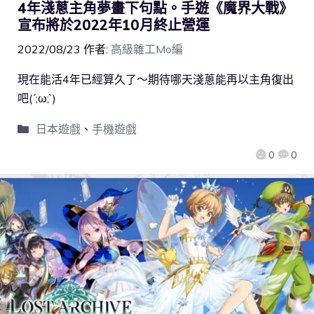
4年淺蔥主角夢畫下句點。手遊《魔界大戰》
宣布將於2022年10月終止營運
2022/08/23
作者:
高級雜工Mo編
現在能活4年已經算久了～期待哪天淺蔥能再以主角復出
吧(´;ω;`)
日本遊戲
、
手機遊戲
0
0