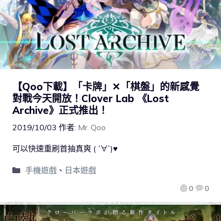
【Qoo下載】「卡牌」✕「棋盤」的新感覺
對戰今天開放！Clover Lab 《Lost
Archive》正式推出！
2019/10/03
作者:
Mr. Qoo
可以快速重刷首抽真爽 ( ´∀`)♥
手機遊戲
、
日本遊戲
0
0