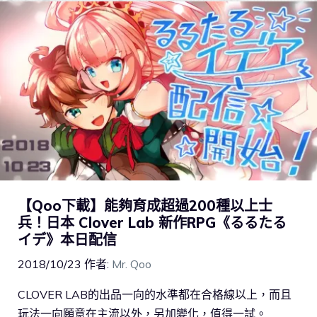
【Qoo下載】能夠育成超過200種以上士
兵！日本 Clover Lab 新作RPG《るるたる
イデ》本日配信
2018/10/23
作者:
Mr. Qoo
CLOVER LAB的出品一向的水準都在合格線以上，而且
玩法一向願意在主流以外，另加變化，值得一試。