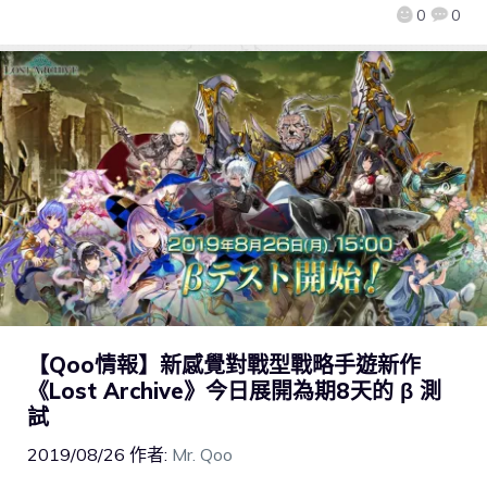
0
0
【Qoo情報】新感覺對戰型戰略手遊新作
《Lost Archive》今日展開為期8天的 β 測
試
2019/08/26
作者:
Mr. Qoo