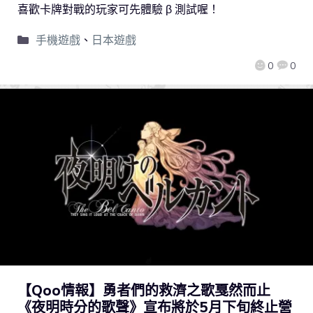
喜歡卡牌對戰的玩家可先體驗 β 測試喔！
手機遊戲
、
日本遊戲
0
0
【Qoo情報】勇者們的救濟之歌戛然而止
《夜明時分的歌聲》宣布將於5月下旬終止營