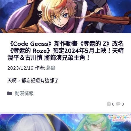
《Code Geass》新作動畫《奪還的 Z》改名
《奪還的 Roze》預定2024年5月上映！天﨑
滉平＆古川慎 將飾演兄弟主角！
2023/12/19
作者:
鬆餅
天啊，都忘記還有這部了
動漫情報
0
0