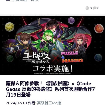
0
0
蘿傑＆阿修參戰！《龍族拼圖》×《Code
Geass 反叛的魯路修》系列首次聯動合作7
月19日登場
2024/07/18
作者:
高級雜工Mo編