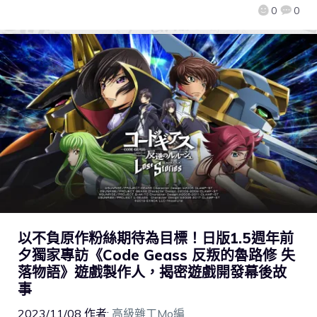
0
0
以不負原作粉絲期待為目標！日版1.5週年前
夕獨家專訪《Code Geass 反叛的魯路修 失
落物語》遊戲製作人，揭密遊戲開發幕後故
事
2023/11/08
作者:
高級雜工Mo編