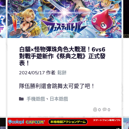
白貓×怪物彈珠角色大戰混！6vs6
對戰手遊新作《祭典之戰》正式發
表！
2024/05/17
作者:
鬆餅
隊伍勝利還會跳舞太可愛了吧！
手機遊戲
、
日本遊戲
0
0