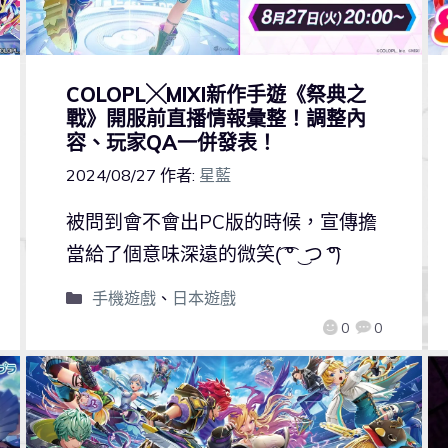
COLOPL╳MIXI新作手遊《祭典之
戰》開服前直播情報彙整！調整內
容、玩家QA一併發表！
2024/08/27
作者:
星藍
被問到會不會出PC版的時候，宣傳擔
當給了個意味深遠的微笑(͡ ͡° ͜ つ ͡͡°)
手機遊戲
、
日本遊戲
0
0