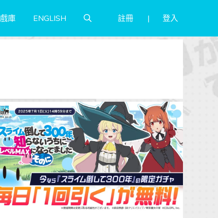
註冊
登入
戲庫
ENGLISH