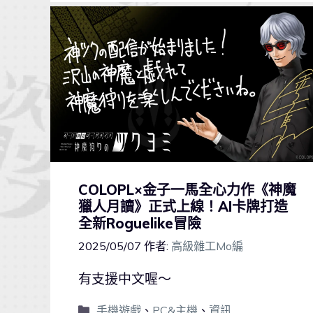
COLOPL×金子一馬全心力作《神魔
獵人月讀》正式上線！AI卡牌打造
全新Roguelike冒險
2025/05/07
作者:
高級雜工Mo編
有支援中文喔～
手機遊戲
、
PC&主機
、
資訊