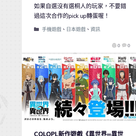
如果自選沒有選桐人的玩家，不要錯
過這次合作的pick up轉蛋喔！
手機遊戲
、
日本遊戲
、
資訊
0
0
COLOPL新作遊戲《異世界∞異世