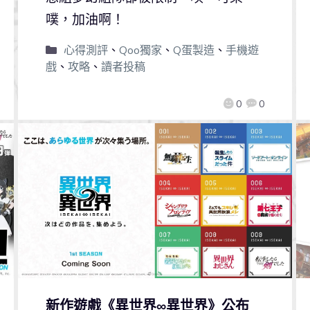
噗，加油啊！
心得測評
、
Qoo獨家
、
Q蛋製造
、
手機遊
戲
、
攻略
、
讀者投稿
0
0
新作遊戲《異世界∞異世界》公布