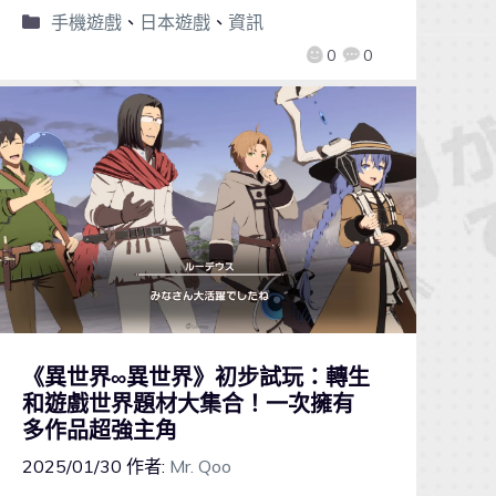
手機遊戲
、
日本遊戲
、
資訊
0
0
《異世界∞異世界》初步試玩：轉生
和遊戲世界題材大集合！一次擁有
多作品超強主角
2025/01/30
作者:
Mr. Qoo