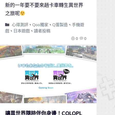
新的一年要不要來趟卡車轉生異世界
之旅呢
心得測評
、
Qoo獨家
、
Q蛋製造
、
手機遊
戲
、
日本遊戲
、
讀者投稿
0
0
讓異世界隨時伴你身邊！COLOPL