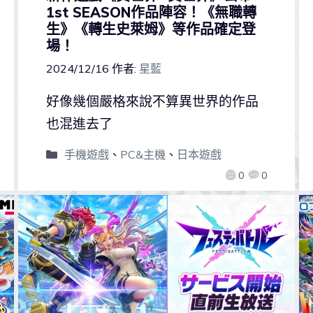
1st SEASON作品陣容！《無職轉
生》《轉生史萊姆》等作品確定登
場！
2024/12/16
作者:
星藍
好像幾個嚴格來說不算異世界的作品
也混進去了
手機遊戲
、
PC&主機
、
日本遊戲
0
0