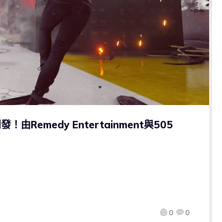
emedy Entertainment與505
0
0