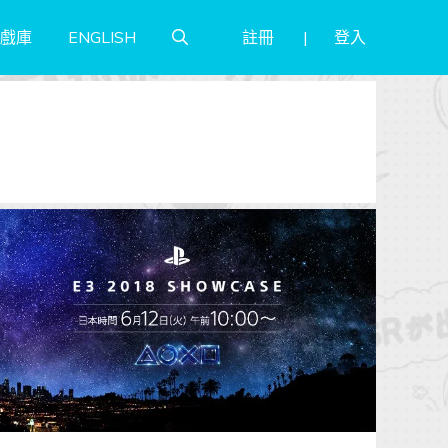
註冊
登入
戲庫
ENGLISH