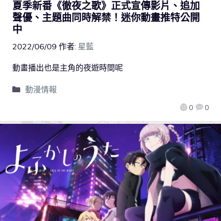
夏季新番《徹夜之歌》正式宣傳影片、追加
聲優、主題曲同時解禁！迷你動畫推特公開
中
2022/06/09
作者:
星藍
動畫播出也是主角的夜遊時間呢
動漫情報
0
0