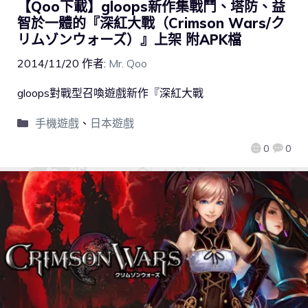
【Qoo下載】gloops新作集戰鬥、塔防、益
智於一體的『深紅大戰（Crimson Wars/ク
リムゾンウォーズ）』上架 附APK檔
2014/11/20
作者:
Mr. Qoo
gloops對戰型召喚遊戲新作『深紅大戰
手機遊戲
、
日本遊戲
0
0