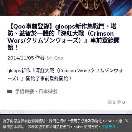
【Qoo事前登錄】gloops新作集戰鬥、塔
防、益智於一體的『深紅大戰（Crimson
Wars/クリムゾンウォーズ）』事前登錄開
始！
2014/11/05
作者:
Mr. Qoo
gloops新作『深紅大戰（Crimson Wars/クリムゾンウォ
ーズ）』開始了事前登錄開始！
手機遊戲
、
日本遊戲
0
0
為了向您提供最佳瀏覽體驗，我們在網站上使用了必要及功能性 Cookie。繼
QooApp Limited © 2026
續使用本網站，即表示您了解並同意我們的 Cookie 使用方式。
了解更多→