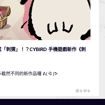
「刺猬」！？CYBIRD 手機遊戲新作《刺
不同的新作品囉 ᕕ( ᐛ )ᕗ
0
0