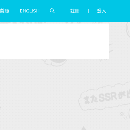
註冊
登入
戲庫
ENGLISH