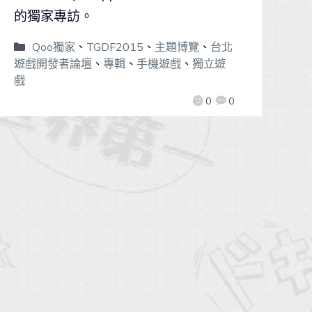
的獨家專訪。
Qoo獨家
、
TGDF2015
、
主題博覽
、
台北
遊戲開發者論壇
、
專輯
、
手機遊戲
、
獨立遊
戲
0
0