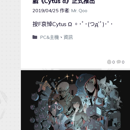
戲《Cytus α》正式推出
2019/04/25
作者:
Mr. Qoo
按F哀悼Cytus Ω 。･ﾟ･(つд`ﾟ)･ﾟ･
PC&主機
、
資訊
0
0