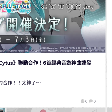
Cytus》聯動合作！6首經典音遊神曲連發
》的合作！！太神了～
0
0