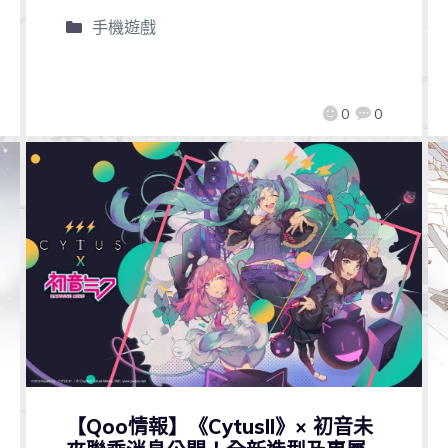
手機遊戲
0
0
【Qoo情報】《CytusII》× 初音未