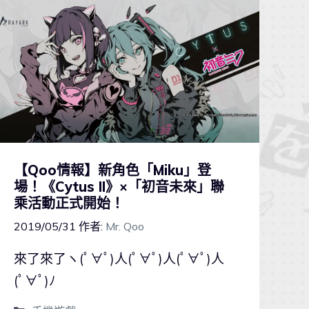
【Qoo情報】新角色「Miku」登
場！《Cytus II》×「初音未來」聯
乘活動正式開始！
2019/05/31
作者:
Mr. Qoo
來了來了ヽ(ﾟ∀ﾟ)人(ﾟ∀ﾟ)人(ﾟ∀ﾟ)人
(ﾟ∀ﾟ)ﾉ