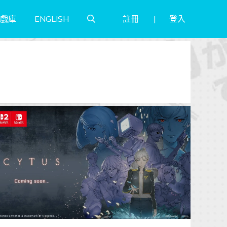
註冊
登入
戲庫
ENGLISH