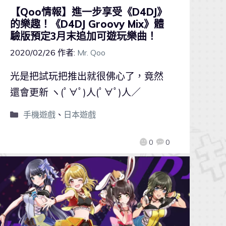
【Qoo情報】進一步享受《D4DJ》
的樂趣！《D4DJ Groovy Mix》體
驗版預定3月末追加可遊玩樂曲！
2020/02/26
作者:
Mr. Qoo
光是把試玩把推出就很佛心了，竟然
還會更新 ヽ(ﾟ∀ﾟ)人(ﾟ∀ﾟ)人／
手機遊戲
、
日本遊戲
0
0