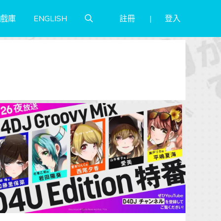
註冊
登入
戲庫
ENGLISH