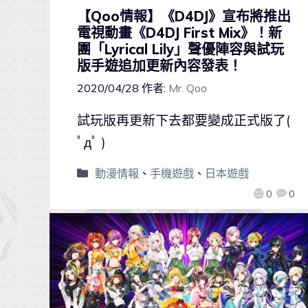
【Qoo情報】《D4DJ》宣布將推出
電視動畫《D4DJ First Mix》！新
團「Lyrical Lily」聲優陣容與試玩
版手遊追加更新內容發表！
2020/04/28
作者:
Mr. Qoo
試玩版再更新下去都要變成正式版了(
ﾟдﾟ )
動漫情報
、
手機遊戲
、
日本遊戲
0
0