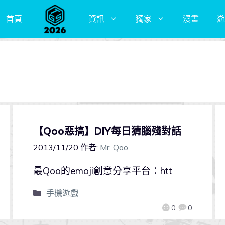
首頁
資訊
獨家
漫畫
遊
【Qoo惡搞】DIY每日猜腦殘對話
2013/11/20
作者:
Mr. Qoo
最Qoo的emoji創意分享平台：htt
手機遊戲
0
0