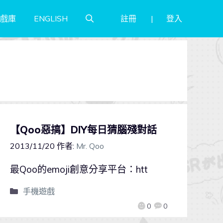
註冊
登入
戲庫
ENGLISH
【Qoo惡搞】DIY每日猜腦殘對話
2013/11/20
作者:
Mr. Qoo
最Qoo的emoji創意分享平台：htt
手機遊戲
0
0