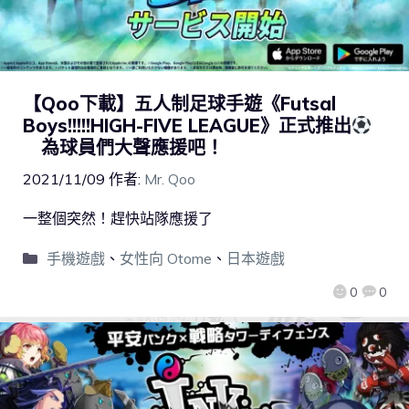
【Qoo下載】五人制足球手遊《Futsal
Boys!!!!!HIGH-FIVE LEAGUE》正式推出
為球員們大聲應援吧！
2021/11/09
作者:
Mr. Qoo
一整個突然！趕快站隊應援了
手機遊戲
、
女性向 Otome
、
日本遊戲
0
0