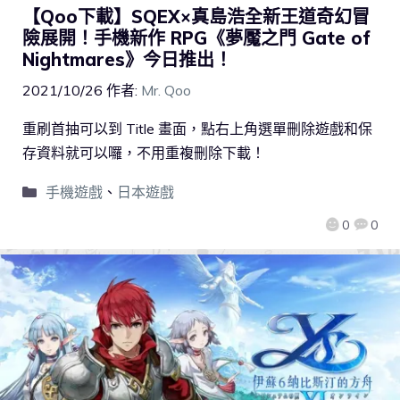
【Qoo下載】SQEX×真島浩全新王道奇幻冒
險展開！手機新作 RPG《夢魘之門 Gate of
Nightmares》今日推出！
2021/10/26
作者:
Mr. Qoo
重刷首抽可以到 Title 畫面，點右上角選單刪除遊戲和保
存資料就可以囉，不用重複刪除下載！
手機遊戲
、
日本遊戲
0
0