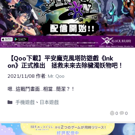
【Qoo下載】平安龐克風塔防遊戲《Ink
on》正式推出 拯救未來去除穢濁妖物吧！
2021/11/08
作者:
Mr. Qoo
嗯…這戰鬥畫面…相當…簡潔？！
手機遊戲
、
日本遊戲
0
0