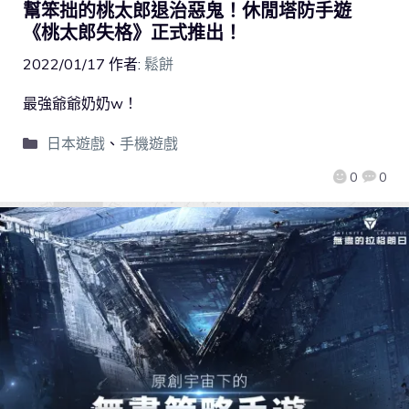
幫笨拙的桃太郎退治惡鬼！休閒塔防手遊
《桃太郎失格》正式推出！
2022/01/17
作者:
鬆餅
最強爺爺奶奶w！
日本遊戲
、
手機遊戲
0
0