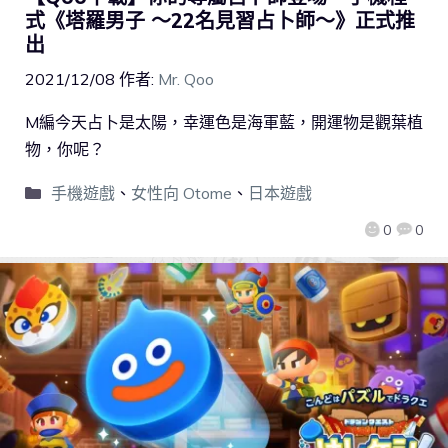
式《塔羅男子 ～22名見習占卜師～》正式推
出
2021/12/08
作者:
Mr. Qoo
M編今天占卜是太陽，幸運色是海軍藍，開運物是觀葉植
物，你呢？
手機遊戲
、
女性向 Otome
、
日本遊戲
0
0