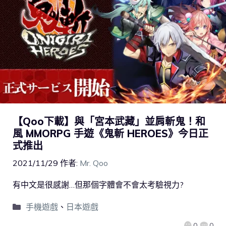
【Qoo下載】與「宮本武藏」並肩斬鬼！和
風 MMORPG 手遊《鬼斬 HEROES》今日正
式推出
2021/11/29
作者:
Mr. Qoo
有中文是很感謝…但那個字體會不會太考驗視力?
手機遊戲
、
日本遊戲
0
0