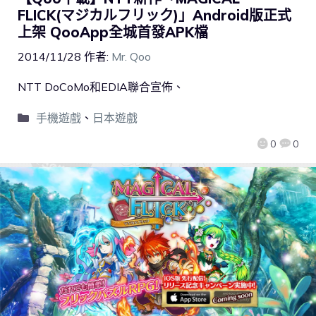
FLICK(マジカルフリック)」Android版正式
上架 QooApp全城首發APK檔
2014/11/28
作者:
Mr. Qoo
NTT DoCoMo和EDIA聯合宣佈、
手機遊戲
、
日本遊戲
0
0