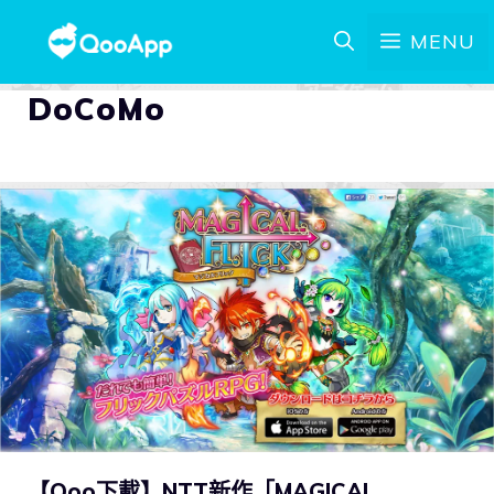
MENU
DoCoMo
【Qoo下載】NTT新作「MAGICAL