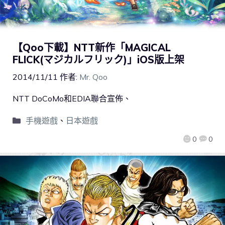
【Qoo下載】NTT新作「MAGICAL
FLICK(マジカルフリック)」iOS版上架
2014/11/11
作者:
Mr. Qoo
NTT DoCoMo和EDIA聯合宣佈、
手機遊戲
、
日本遊戲
0
0