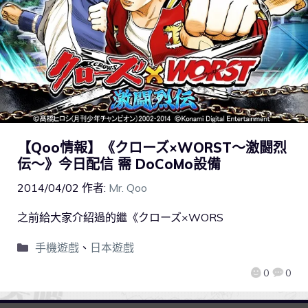
【Qoo情報】《クローズ×WORST～激闘烈
伝～》今日配信 需 DoCoMo設備
2014/04/02
作者:
Mr. Qoo
之前給大家介紹過的繼《クローズ×WORS
手機遊戲
、
日本遊戲
0
0