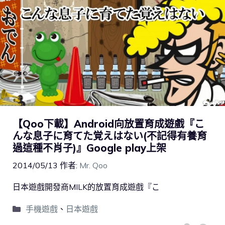
【Qoo下載】Android向放置育成遊戲『こ
んな息子に育てた覚えはない(不記得有養育
過這種不肖子)』Google play上架
2014/05/13
作者:
Mr. Qoo
日本遊戲開發商MILK的放置育成遊戲『こ
手機遊戲
、
日本遊戲