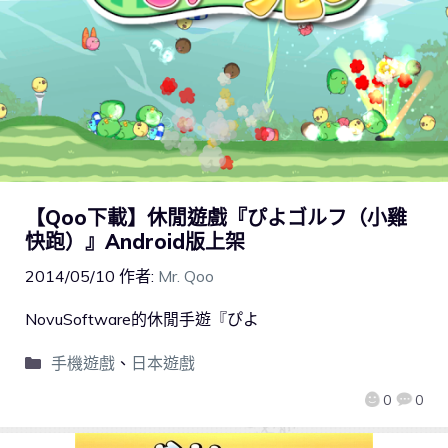
【Qoo下載】休閒遊戲『ぴよゴルフ（小雞
快跑）』Android版上架
2014/05/10
作者:
Mr. Qoo
NovuSoftware的休閒手遊『ぴよ
手機遊戲
、
日本遊戲
0
0