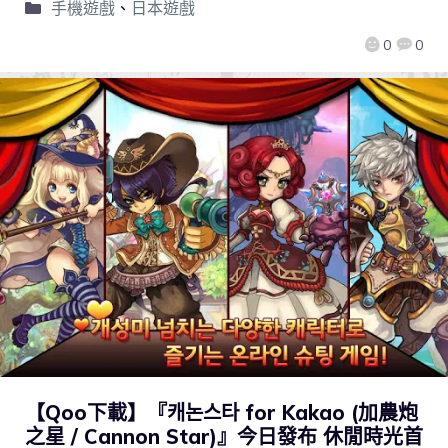
手機遊戲
、
日本遊戲
0
0
【Qoo下載】『캐논스타 for Kakao (加農炮
之星 / Cannon Star)』今日發布 休閒時光首