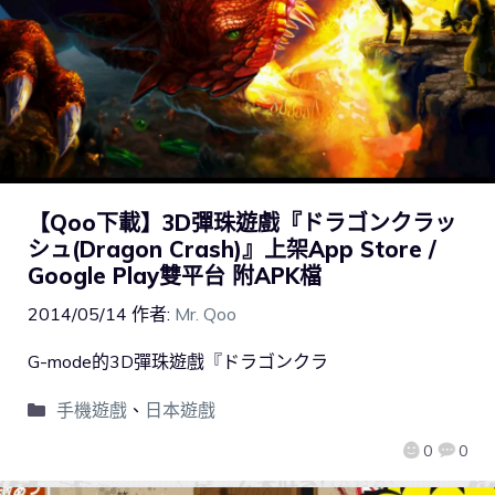
【Qoo下載】3D彈珠遊戲『ドラゴンクラッ
シュ(Dragon Crash)』上架App Store /
Google Play雙平台 附APK檔
2014/05/14
作者:
Mr. Qoo
G-mode的3D彈珠遊戲『ドラゴンクラ
手機遊戲
、
日本遊戲
0
0