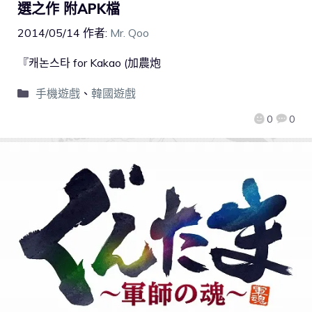
選之作 附APK檔
2014/05/14
作者:
Mr. Qoo
『캐논스타 for Kakao (加農炮
手機遊戲
、
韓國遊戲
0
0