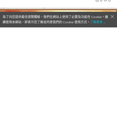
0
0
為了向您提供最佳瀏覽體驗，我們在網站上使用了必要及功能性 Cookie。繼
續使用本網站，即表示您了解並同意我們的 Cookie 使用方式。
了解更多→
【Qoo下載】WeMade Online策略
RPG『レジェンドオブアトラン(王者傳
說/Legend of Atlan)』今日上架Google
Play/ App Store雙平台 附APK檔下載
2014/05/09
作者:
Mr. Qoo