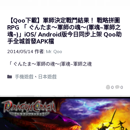
【Qoo下載】軍師決定戰鬥結果！ 戰略拼圖
RPG 「 ぐんたま～軍師の魂～(軍魂~軍師之
魂~)」iOS/ Android版今日同步上架 Qoo助
手全城首發APK檔
2014/05/14
作者:
Mr. Qoo
「 ぐんたま～軍師の魂～(軍魂~軍師之魂
手機遊戲
、
日本遊戲
0
0