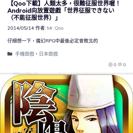
【Qoo下載】人類太多，很難征服世界喔！
Android向放置遊戲「世界征服できない
（不能征服世界）」
2014/05/14
作者:
Mr. Qoo
仔細想一下，魔幻RPG中最後必定會敗北的
手機遊戲
、
日本遊戲
0
0