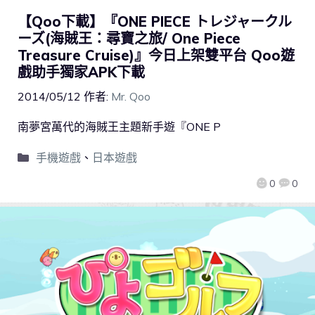
【Qoo下載】『ONE PIECE トレジャークル
ーズ(海賊王：尋寶之旅/ One Piece
Treasure Cruise)』今日上架雙平台 Qoo遊
戲助手獨家APK下載
2014/05/12
作者:
Mr. Qoo
南夢宮萬代的海賊王主題新手遊『ONE P
手機遊戲
、
日本遊戲
0
0