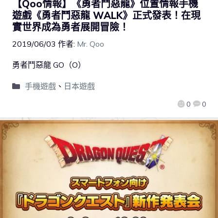
【Qoo情報】《勇者鬥惡龍》位置情報手機
遊戲《勇者鬥惡龍 WALK》正式發表！在現
實世界成為勇者展開冒險！
2019/06/03
作者:
Mr. Qoo
勇者鬥惡龍 GO（O）
手機遊戲
、
日本遊戲
0
0