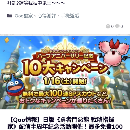
拜託?請讓我抽中鬼王～～～
Qoo獨家
、
心得測評
、
手機遊戲
0
0
【Qoo情報】日版《勇者鬥惡龍 戰略指揮
家》配信半周年紀念活動開催！最多免費100