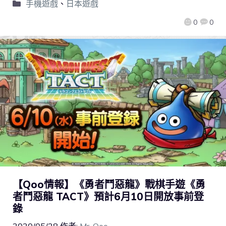
手機遊戲
、
日本遊戲
0
0
【Qoo情報】《勇者鬥惡龍》戰棋手遊《勇
者鬥惡龍 TACT》預計6月10日開放事前登
錄