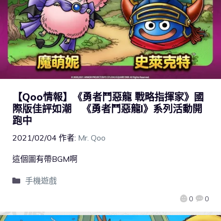
【Qoo情報】《勇者鬥惡龍 戰略指揮家》國
際版佳評如潮 《勇者鬥惡龍I》系列活動開
跑中
2021/02/04
作者:
Mr. Qoo
這個圖有帶BGM啊
手機遊戲
0
0