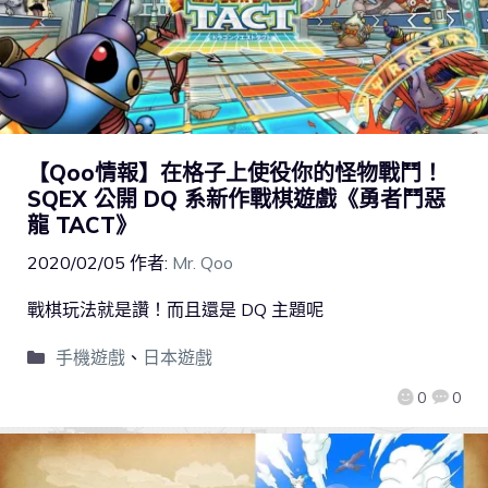
【Qoo情報】在格子上使役你的怪物戰鬥！
SQEX 公開 DQ 系新作戰棋遊戲《勇者鬥惡
龍 TACT》
2020/02/05
作者:
Mr. Qoo
戰棋玩法就是讚！而且還是 DQ 主題呢
手機遊戲
、
日本遊戲
0
0