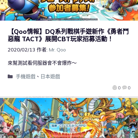
【Qoo情報】DQ系列戰棋手遊新作《勇者鬥
惡龍 TACT》展開CBT玩家招募活動！
2020/02/13
作者:
Mr. Qoo
來幫測試看伺服器會不會爆炸～
手機遊戲
、
日本遊戲
0
0