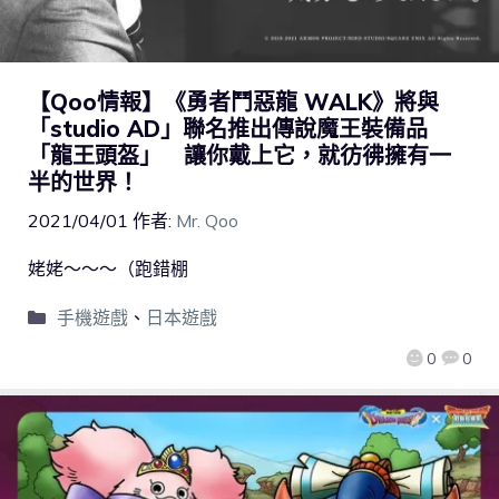
【Qoo情報】《勇者鬥惡龍 WALK》將與
「studio AD」聯名推出傳說魔王裝備品
「龍王頭盔」 讓你戴上它，就彷彿擁有一
半的世界！
2021/04/01
作者:
Mr. Qoo
姥姥～～～（跑錯棚
手機遊戲
、
日本遊戲
0
0