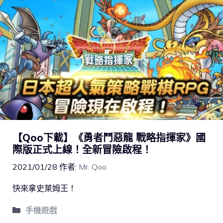
【Qoo下載】《勇者鬥惡龍 戰略指揮家》國
際版正式上線！全新冒險啟程！
2021/01/28
作者:
Mr. Qoo
快來拿史萊姆王！
手機遊戲