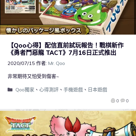
【Qoo心得】配信直前試玩報告！戰棋新作
《勇者鬥惡龍 TACT》7月16日正式推出
2020/07/15
作者:
Mr. Qoo
非常期待又怕受到傷害~
Qoo獨家
、
心得測評
、
手機遊戲
、
日本遊戲
0
0