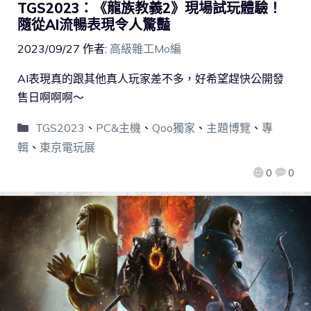
TGS2023：《龍族教義2》現場試玩體驗！
隨從AI流暢表現令人驚豔
2023/09/27
作者:
高級雜工Mo編
AI表現真的跟其他真人玩家差不多，好希望趕快公開發
售日啊啊啊～
TGS2023
、
PC&主機
、
Qoo獨家
、
主題博覽
、
專
輯
、
東京電玩展
0
0