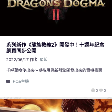
系列新作《龍族教義2》開發中！十週年紀念
網頁同步公開
2022/06/17
作者:
星藍
千呼萬喚使出來～期待用最新引擎開發出來的實機畫面
PC&主機
0
0