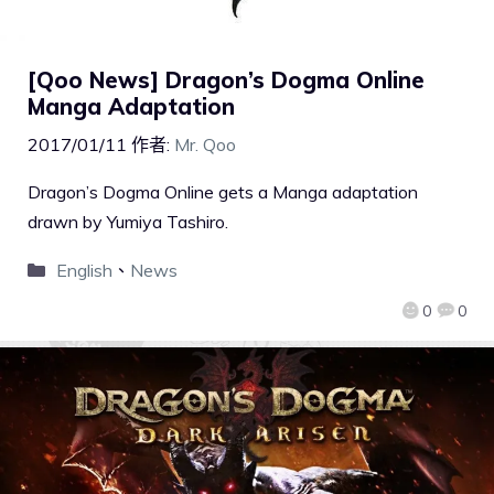
[Qoo News] Dragon’s Dogma Online
Manga Adaptation
2017/01/11
作者:
Mr. Qoo
Dragon’s Dogma Online gets a Manga adaptation
drawn by Yumiya Tashiro.
English
、
News
0
0