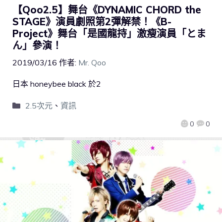
【Qoo2.5】舞台《DYNAMIC CHORD the
STAGE》演員劇照第2彈解禁！《B-
Project》舞台「是國龍持」激瘦演員「とま
ん」參演！
2019/03/16
作者:
Mr. Qoo
日本 honeybee black 於2
2.5次元
、
資訊
0
0