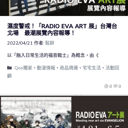
濕度警戒！「RADIO EVA ART 展」台灣台
北場 最潮展覽內容報導！
2022/04/21
作者:
鬆餅
以「融入日常生活的福音戰士」為概念，由《
Qoo獨家
、
動漫情報
、
商品周邊
、
宅宅生活
、
活動回
顧
0
0