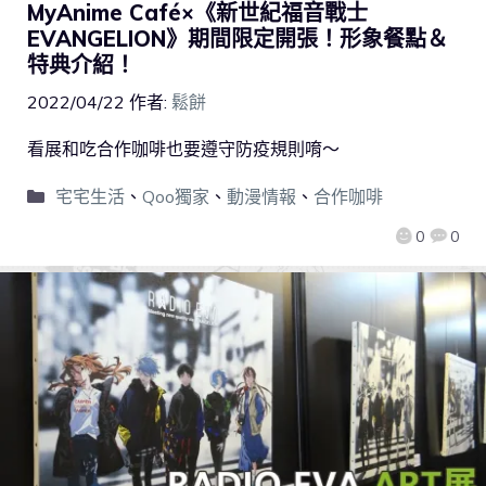
MyAnime Café×《新世紀福音戰士
EVANGELION》期間限定開張！形象餐點＆
特典介紹！
2022/04/22
作者:
鬆餅
看展和吃合作咖啡也要遵守防疫規則唷～
宅宅生活
、
Qoo獨家
、
動漫情報
、
合作咖啡
0
0