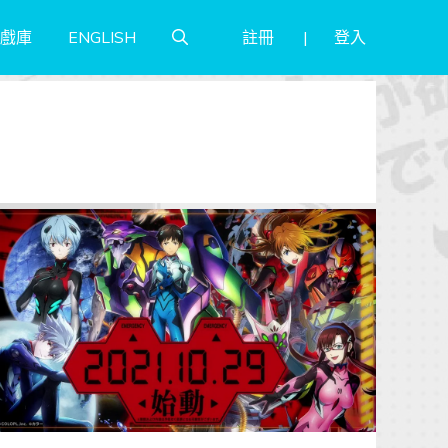
註冊
登入
戲庫
ENGLISH