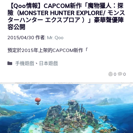
【Qoo情報】CAPCOM新作「魔物獵人：探
險（MONSTER HUNTER EXPLORE/ モンス
ターハンター エクスプロア ）」豪華聲優陣
容公開
2015/04/30
作者:
Mr. Qoo
預定於2015年上架的CAPCOM新作「
手機遊戲
、
日本遊戲
0
0