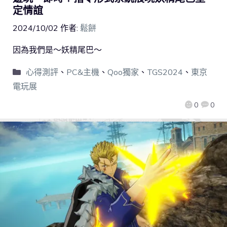
定情誼
2024/10/02
作者:
鬆餅
因為我們是～妖精尾巴～
心得測評
、
PC&主機
、
Qoo獨家
、
TGS2024
、
東京
電玩展
0
0