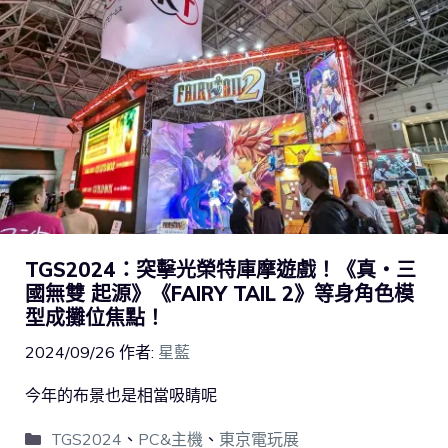
TGS2024：突擊光榮特庫摩遊戲！《真・三
國無雙 起源》《FAIRY TAIL 2》等身角色模
型成攤位焦點！
2024/09/26
作者:
星藍
今年的布景也是相當吸睛呢
TGS2024
、
PC&主機
、
東京電玩展