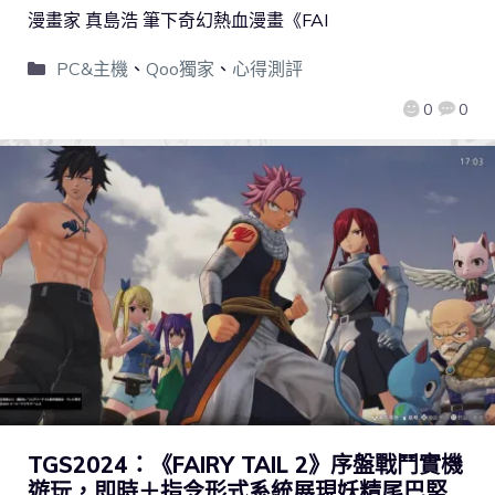
漫畫家 真島浩 筆下奇幻熱血漫畫《FAI
PC&主機
、
Qoo獨家
、
心得測評
0
0
TGS2024：《FAIRY TAIL 2》序盤戰鬥實機
遊玩，即時＋指令形式系統展現妖精尾巴堅