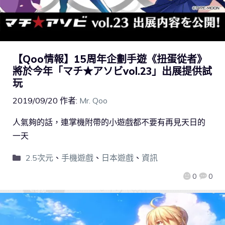
【Qoo情報】15周年企劃手遊《扭蛋從者》
將於今年「マチ★アソビvol.23」出展提供試
玩
2019/09/20
作者:
Mr. Qoo
人氣夠的話，連掌機附帶的小遊戲都不要有再見天日的
一天
2.5次元
、
手機遊戲
、
日本遊戲
、
資訊
0
0