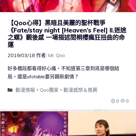
【Qoo心得】黑暗且美麗的聖杯戰爭
《Fate/stay night [Heaven’s Feel] II.迷途
之蝶》觀後感 一場描述間桐櫻瘋狂扭曲的命
運
2019/03/18
作者:
Mr. Qoo
好多橋段都看得好心痛，不知道第三章到底是哪個結
局，還是ufotable要另闢新劇情？
動漫情報
、
Qoo獨家
、
動漫感想＆推薦
0
0