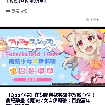
主視覺海報後面的背景注目
動漫情報
0
0
【Qoo心得】在胡鬧與歡笑聲中放鬆心情！
劇場動畫《魔法少女☆伊莉雅：百變嘉年