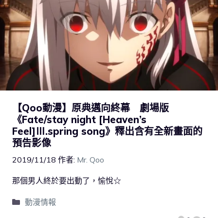
【Qoo動漫】原典邁向終幕 劇場版
《Fate/stay night [Heaven’s
Feel]Ⅲ.spring song》釋出含有全新畫面的
預告影像
2019/11/18
作者:
Mr. Qoo
那個男人終於要出動了，愉悅☆
動漫情報