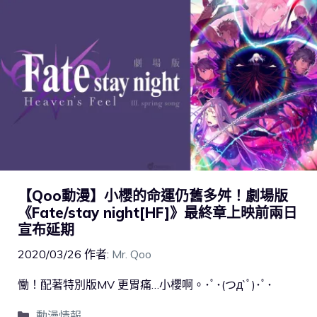
【Qoo動漫】小櫻的命運仍舊多舛！劇場版
《Fate/stay night[HF]》最終章上映前兩日
宣布延期
2020/03/26
作者:
Mr. Qoo
慟！配著特別版MV 更胃痛…小櫻啊。･ﾟ･(つд`ﾟ)･ﾟ･
動漫情報