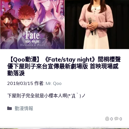
【Qoo動漫】《Fate/stay night》間桐櫻聲
優下屋則子來台宣傳最新劇場版 首映現場感
動落淚
2019/03/15
作者:
Mr. Qoo
下屋則子完全就是小櫻本人啊(*´Д｀)ノ
動漫情報
0
0