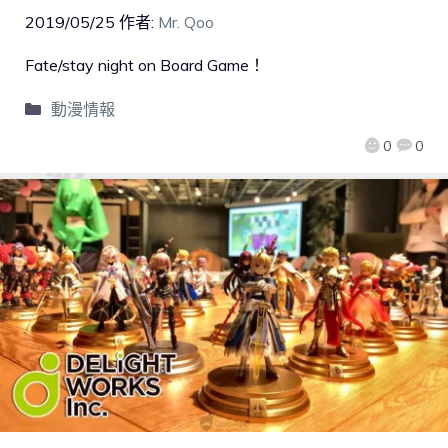
2019/05/25
作者:
Mr. Qoo
Fate/stay night on Board Game！
動漫情報
0
0