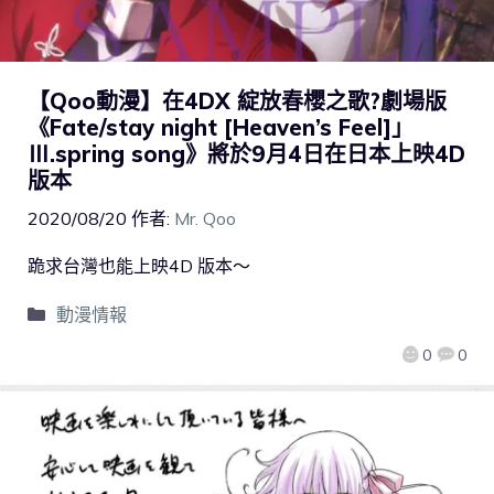
【Qoo動漫】在4DX 綻放春櫻之歌?劇場版
《Fate/stay night [Heaven’s Feel]」
Ⅲ.spring song》將於9月4日在日本上映4D
版本
2020/08/20
作者:
Mr. Qoo
跪求台灣也能上映4D 版本～
動漫情報
0
0