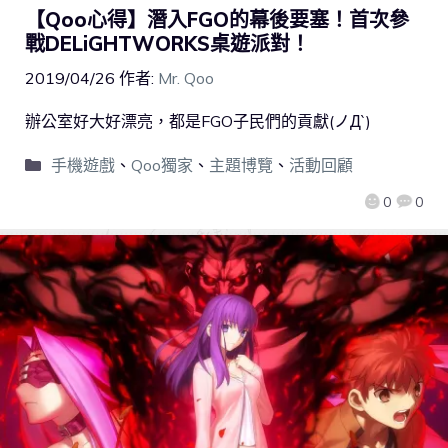
【Qoo心得】潛入FGO的幕後要塞！首次參
戰DELiGHTWORKS桌遊派對！
2019/04/26
作者:
Mr. Qoo
辦公室好大好漂亮，都是FGO子民們的貢獻(ノД`)
手機遊戲
、
Qoo獨家
、
主題博覽
、
活動回顧
0
0