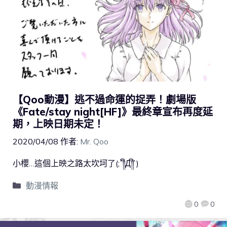
【Qoo動漫】逃不過命運的捉弄！劇場版
《Fate/stay night[HF]》最終章宣布再度延
期，上映日期未定！
2020/04/08
作者:
Mr. Qoo
小櫻…這個上映之路太坎坷了(;´༎ຶД༎ຶ`)
動漫情報
0
0