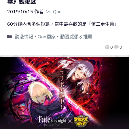
華》觀後感
2019/10/15
作者:
Mr. Qoo
60分鐘內含多個短篇，當中最喜歡的是「慎二更生篇」
動漫情報
、
Qoo獨家
、
動漫感想＆推薦
0
0