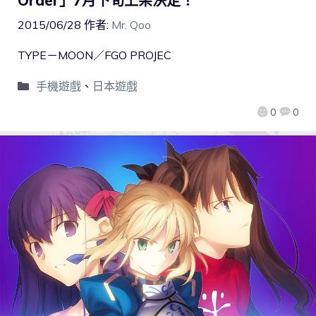
Order」7月下旬上架決定！
2015/06/28
作者:
Mr. Qoo
TYPE－MOON／FGO PROJEC
手機遊戲
、
日本遊戲
0
0