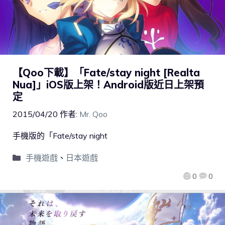
【Qoo下載】「Fate/stay night [Realta
Nua]」iOS版上架！Android版近日上架預
定
2015/04/20
作者:
Mr. Qoo
手機版的「Fate/stay night
手機遊戲
、
日本遊戲
0
0