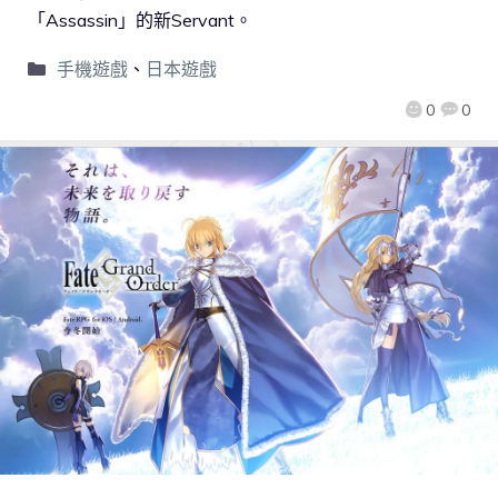
「Assassin」的新Servant。
手機遊戲
、
日本遊戲
0
0