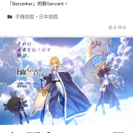
「Berserker」的新Servant。
手機遊戲
、
日本遊戲
0
0