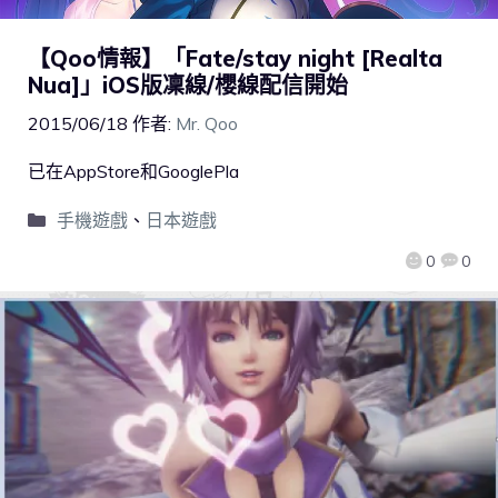
【Qoo情報】「Fate/stay night [Realta
Nua]」iOS版凜線/櫻線配信開始
2015/06/18
作者:
Mr. Qoo
已在AppStore和GooglePla
手機遊戲
、
日本遊戲
0
0