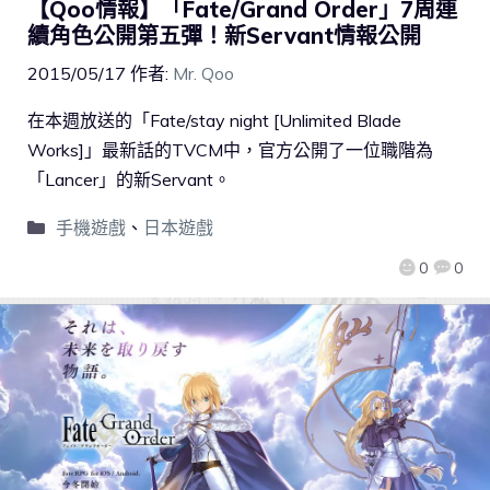
【Qoo情報】「Fate/Grand Order」7周連
續角色公開第五彈！新Servant情報公開
2015/05/17
作者:
Mr. Qoo
在本週放送的「Fate/stay night [Unlimited Blade
Works]」最新話的TVCM中，官方公開了一位職階為
「Lancer」的新Servant。
手機遊戲
、
日本遊戲
0
0