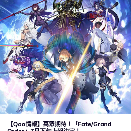
【Qoo情報】萬眾期待！「Fate/Grand