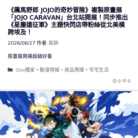
《飆馬野郎 JOJO的奇妙冒險》複製原畫展
「JOJO CARAVAN」台北站開展！同步推出
《星塵遠征軍》主題快閃店帶粉絲從北美橫
跨埃及！
2026/06/27
作者:
鬆餅
原畫展周邊超級好看
Qoo獨家
、
動漫情報
、
商品周邊
、
宅宅生活
0
0