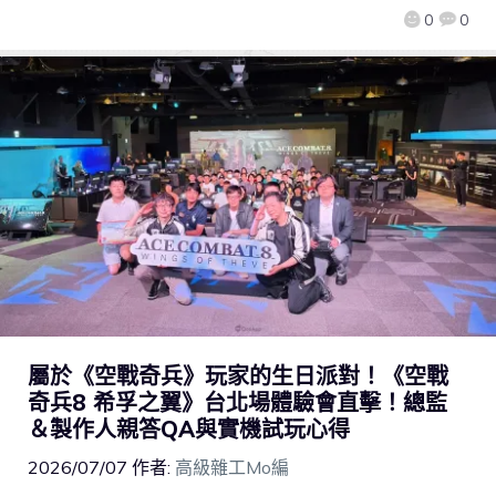
0
0
屬於《空戰奇兵》玩家的生日派對！《空戰
奇兵8 希孚之翼》台北場體驗會直擊！總監
＆製作人親答QA與實機試玩心得
2026/07/07
作者:
高級雜工Mo編