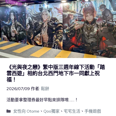
《光與夜之戀》繁中版三週年線下活動「踏
雲西遊」相約台北西門地下市一同獻上祝
福！
2026/07/09
作者:
鬆餅
活動要拿整理券最好早點來排隊唷……！
女性向 Otome
、
Qoo獨家
、
宅宅生活
、
手機遊戲