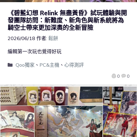
《碧藍幻想 Relink 無盡黃昏》試玩體驗與開
發團隊訪問：新難度、新角色與新系統將為
騎空士帶來更加深奧的全新冒險
2026/06/18
作者:
鬆餅
編輯第一次玩也覺得好玩
Qoo獨家
、
PC&主機
、
心得測評
0
0