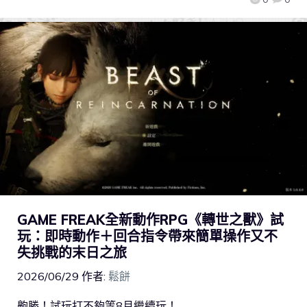
GAME FREAK全新動作RPG《轉世之獸》試
玩：即時動作＋回合指令帶來簡單操作又不
失挑戰的末日之旅
2026/06/29
作者:
鬆餅
齁勝！試玩打不夠等8月繼續玩！