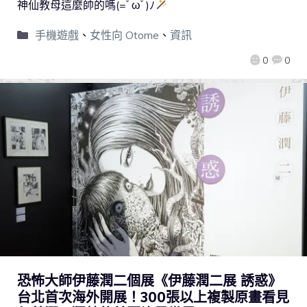
神仙教母這麼帥的嗎(=ﾟωﾟ)ﾉ
手機遊戲
、
女性向 Otome
、
資訊
0
0
恐怖大師伊藤潤二個展《伊藤潤二展 誘惑》
台北首次海外開展！300張以上複製原畫看見