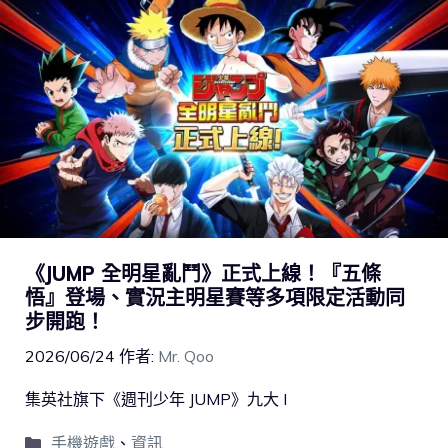
《JUMP 全明星亂鬥》正式上線！『五條
悟』登場、實況主明星賽等多項限定活動同
步開跑！
2026/06/24
作者:
Mr. Qoo
集英社旗下《週刊少年 JUMP》九大 I
手機遊戲
、
資訊