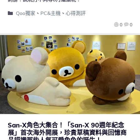
Qoo獨家
、
PC&主機
、
心得測評
0
0
San-X角色大集合！「San-X 90週年紀念
展」首次海外開展，珍貴草稿資料與回憶商