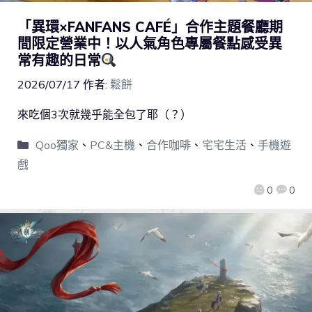
「異環×FANFANS CAFÉ」合作主題餐廳期
間限定營業中！以人氣角色專屬餐點感受異
常有趣的日常
2026/07/17
作者:
鬆餅
來吃個3次就幾乎能全包了耶（？）
Qoo獨家
、
PC&主機
、
合作咖啡
、
宅宅生活
、
手機遊
戲
0
0