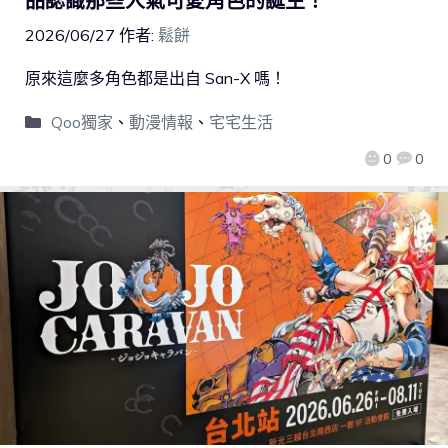
品認識那些人氣可愛角色的誕生！
2026/06/27
作者:
鬆餅
原來這麼多角色都是出自 San-X 嗎！
Qoo獨家
、
動漫情報
、
宅宅生活
0
0