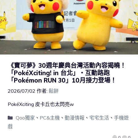
《寶可夢》30週年慶典台灣活動內容揭曉！
「PokéXciting! in 台北」・互動路跑
「Pokémon RUN 30」10月接力登場！
2026/07/02
作者:
鬆餅
PokéXciting 皮卡丘也太閃亮w
Qoo獨家
、
PC&主機
、
動漫情報
、
宅宅生活
、
手機遊
戲
0
0