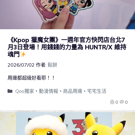
《Kpop 獵魔女團》一週年官方快閃店台北7
月3日登場！用錢錢的力量為 HUNTR/X 維持
魂門
2026/07/02
作者:
鬆餅
周邊都超級好看耶！！
Qoo獨家
、
動漫情報
、
商品周邊
、
宅宅生活
0
0