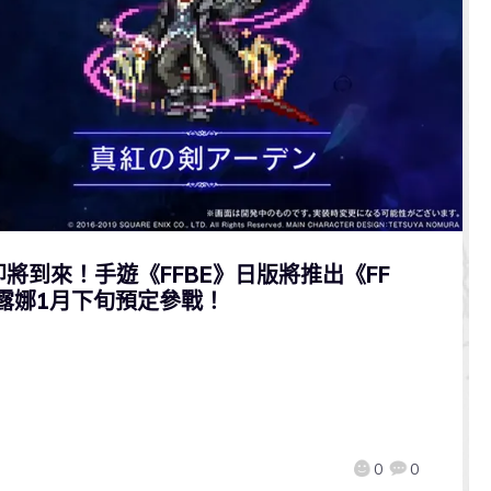
將到來！手遊《FFBE》日版將推出《FF
露娜1月下旬預定參戰！
0
0