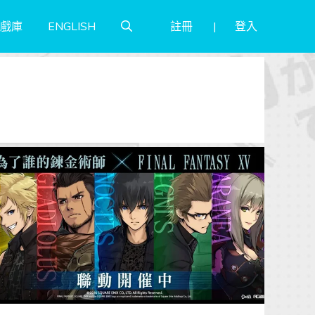
註冊
登入
戲庫
ENGLISH