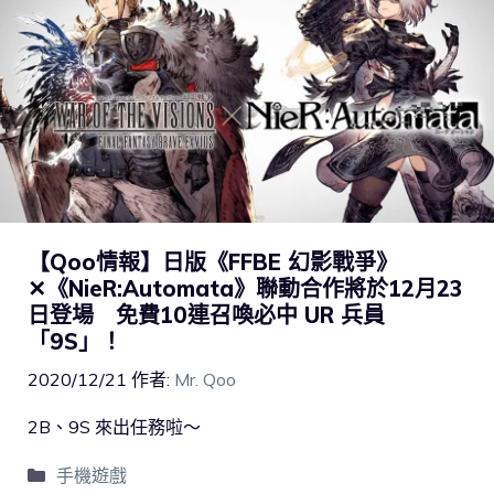
【Qoo情報】日版《FFBE 幻影戰爭》
✕《NieR:Automata》聯動合作將於12月23
日登場 免費10連召喚必中 UR 兵員
「9S」！
2020/12/21
作者:
Mr. Qoo
2B、9S 來出任務啦～
手機遊戲