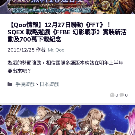
【Qoo情報】12月27日聯動《FFT》！
SQEX 戰略遊戲《FFBE 幻影戰爭》實裝新活
動及700萬下載紀念
2019/12/25
作者:
Mr. Qoo
遊戲的勢頭強勁，相信國際多語版本應該在明年上半年
要出來吧？
手機遊戲
、
日本遊戲
0
0