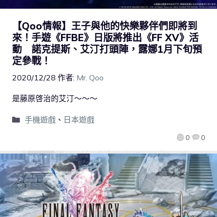
【Qoo情報】王子與他的快樂夥伴們即將到
來！手遊《FFBE》日版將推出《FF XV》活
動 諾克提斯、艾汀打頭陣，露娜1月下旬預
定參戰！
2020/12/28
作者:
Mr. Qoo
是藤原啓治的艾汀～～～
手機遊戲
、
日本遊戲
0
0