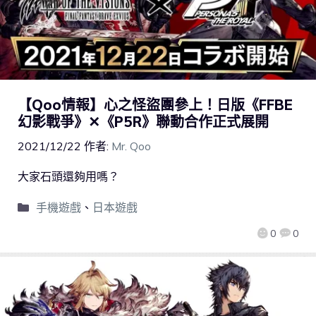
【Qoo情報】心之怪盜團參上！日版《FFBE
幻影戰爭》✕《P5R》聯動合作正式展開
2021/12/22
作者:
Mr. Qoo
大家石頭還夠用嗎？
手機遊戲
、
日本遊戲
0
0