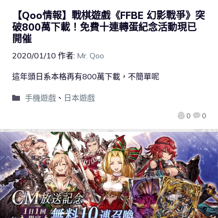
【Qoo情報】戰棋遊戲《FFBE 幻影戰爭》突
破800萬下載！免費十連轉蛋紀念活動現已
開催
2020/01/10
作者:
Mr. Qoo
這年頭日系本格再有800萬下載，不簡單呢
手機遊戲
、
日本遊戲
0
0