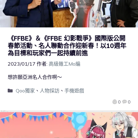
《FFBE》＆《FFBE 幻影戰爭》國際版公開
春節活動、名人聯動合作迎新春！以10週年
為目標和玩家們一起持續前進
2023/01/17
作者:
高級雜工Mo編
想許願亞洲名人合作啊～
Qoo獨家
、
人物採訪
、
手機遊戲
0
0