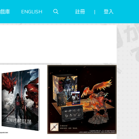
註冊
登入
戲庫
ENGLISH