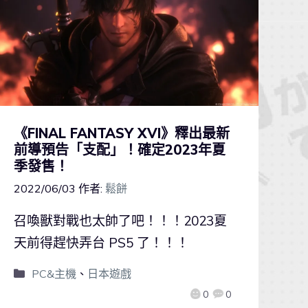
《FINAL FANTASY XVI》釋出最新
前導預告「支配」！確定2023年夏
季發售！
2022/06/03
作者:
鬆餅
召喚獸對戰也太帥了吧！！！2023夏
天前得趕快弄台 PS5 了！！！
PC&主機
、
日本遊戲
0
0