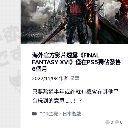
海外官方影片透露《FINAL
FANTASY XVI》僅在PS5獨佔發售
6個月
2022/11/08
作者:
星藍
只要熬過半年或許就有機會在其他平
台玩到的意思……！？
PC&主機
、
日本遊戲
0
0