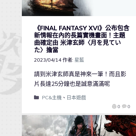
《FINAL FANTASY XVI》公布包含
新情報在內的長篇實機畫面！主題
曲確定由 米津玄師〈月を見てい
た〉擔當
2023/04/14
作者:
星藍
請到米津玄師真是神來一筆！而且影
片長達25分鐘也是誠意滿滿呢
PC&主機
、
日本遊戲
0
0