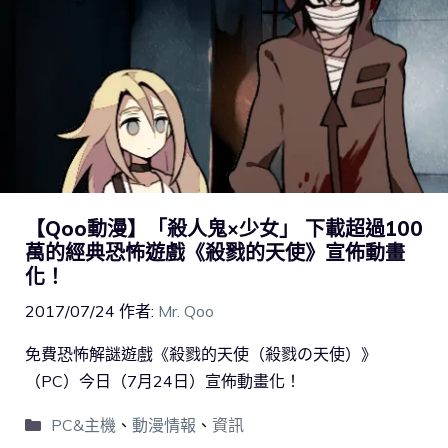
【Qoo動漫】「殺人鬼×少女」 下載超過100
萬的經典恐怖遊戲《殺戮的天使》宣佈動畫
化！
2017/07/24
作者:
Mr. Qoo
免費恐怖解謎遊戲《殺戮的天使（殺戮の天使）》
（PC）今日（7月24日）宣佈動畫化！
PC&主機
、
動漫情報
、
資訊