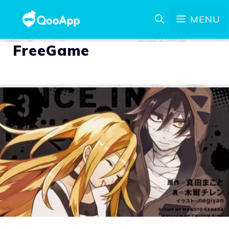
MENU
FreeGame