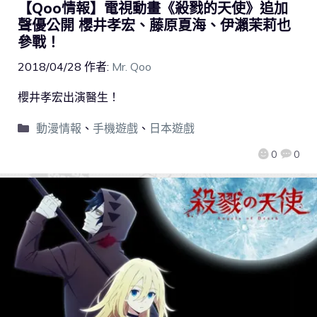
【Qoo情報】電視動畫《殺戮的天使》追加
聲優公開 櫻井孝宏、藤原夏海、伊瀨茉莉也
參戰！
2018/04/28
作者:
Mr. Qoo
櫻井孝宏出演醫生！
動漫情報
、
手機遊戲
、
日本遊戲
0
0