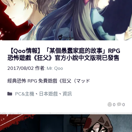
【Qoo情報】「某個愚蠢家庭的故事」RPG
恐怖遊戲《狂父》官方小說中文版現已發售
2017/08/02
作者:
Mr. Qoo
經典恐怖 RPG 免費遊戲《狂父（マッド
PC&主機
、
日本遊戲
、
資訊
0
0