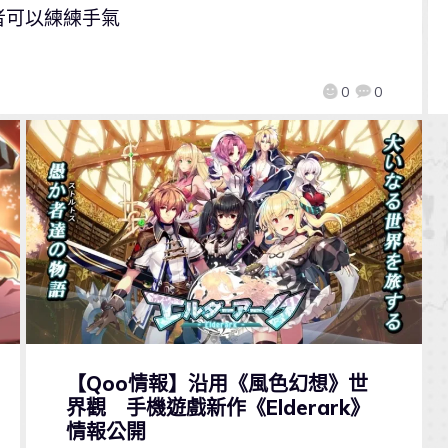
者可以練練手氣
0
0
【Qoo情報】沿用《風色幻想》世
界觀 手機遊戲新作《Elderark》
情報公開