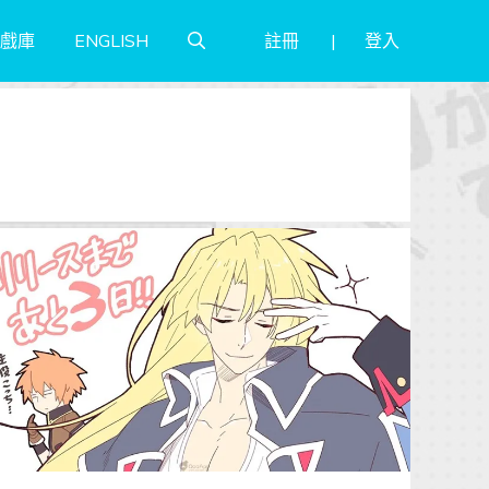
註冊
登入
戲庫
ENGLISH