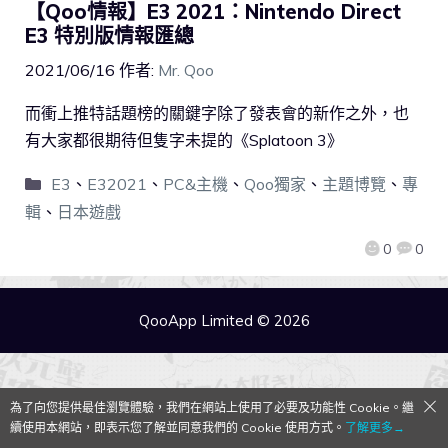
【Qoo情報】E3 2021：Nintendo Direct
E3 特別版情報匯總
2021/06/16
作者:
Mr. Qoo
而衝上推特話題榜的關鍵字除了發表會的新作之外，也
有大家都很期待但隻字未提的《Splatoon 3》
E3
、
E32021
、
PC&主機
、
Qoo獨家
、
主題博覽
、
專
輯
、
日本遊戲
0
0
QooApp Limited © 2026
為了向您提供最佳瀏覽體驗，我們在網站上使用了必要及功能性 Cookie。繼
續使用本網站，即表示您了解並同意我們的 Cookie 使用方式。
了解更多→