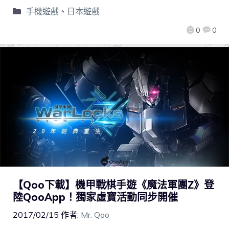
手機遊戲
、
日本遊戲
0
0
【Qoo下載】機甲戰棋手遊《魔法軍團Z》登
陸QooApp！獨家虛寶活動同步開催
2017/02/15
作者:
Mr. Qoo