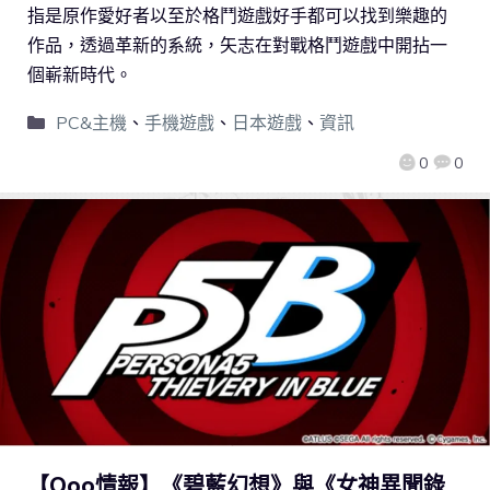
指是原作愛好者以至於格鬥遊戲好手都可以找到樂趣的
作品，透過革新的系統，矢志在對戰格鬥遊戲中開拈一
個嶄新時代。
PC&主機
、
手機遊戲
、
日本遊戲
、
資訊
0
0
【Qoo情報】《碧藍幻想》與《女神異聞錄