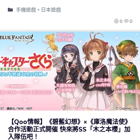
手機遊戲
、
日本遊戲
0
0
【Qoo情報】《碧藍幻想》×《庫洛魔法使》
合作活動正式開催 快來將SS「木之本櫻」加
入隊伍吧！