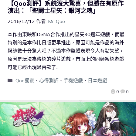
【Qoo測評】系統沒大驚喜，但勝在有原作
演出：「聖鬪士星矢：銀河之魂」
2016/12/12
作者:
Mr. Qoo
本作由東映和DeNA合作推出的星矢30週年遊戲，而最
特別的是本作比日版更早推出，原因可能是作品的海外
粉絲數十分驚人吧？不過本作整體表現令人有點失望，
原因是玩法為傳統的碎片遊戲，市面上的同類系統遊戲
可能已經出現過百款了…
Qoo獨家
、
心得測評
、
手機遊戲
、
日本遊戲
0
0