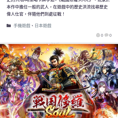
本作中擔任一般的武人，在遊戲中的歷史洪流找尋歷史
偉人仕官，伴隨他們到處征戰！
手機遊戲
、
日本遊戲
0
0