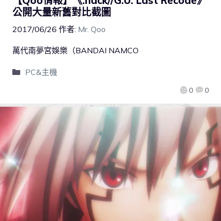
【Qoo情報】《.hack//G.U. Last Recode》
公開大量新舊對比截圖
2017/06/26
作者:
Mr. Qoo
萬代南夢宮娛樂（BANDAI NAMCO
PC&主機
0
0