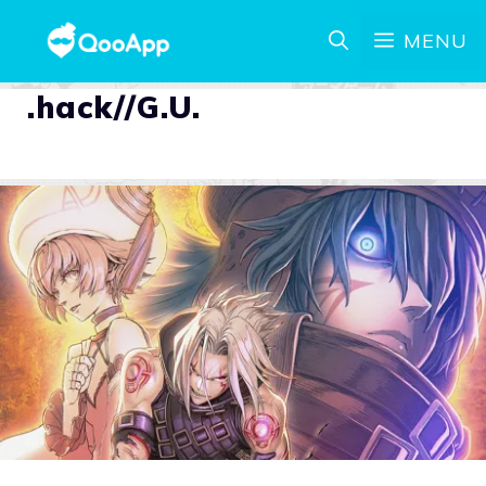
MENU
.hack//G.U.