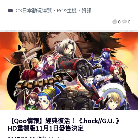
C3日本動玩博覽
、
PC&主機
、
資訊
0
0
【Qoo情報】經典復活！《.hack//G.U. 》
HD重製版11月1日發售決定