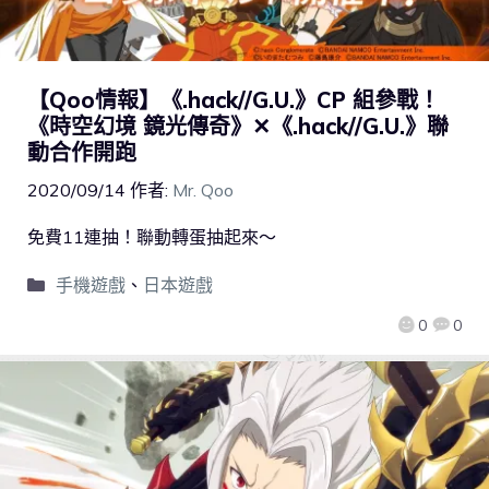
【Qoo情報】《.hack//G.U.》CP 組參戰！
《時空幻境 鏡光傳奇》✕《.hack//G.U.》聯
動合作開跑
2020/09/14
作者:
Mr. Qoo
免費11連抽！聯動轉蛋抽起來～
手機遊戲
、
日本遊戲
0
0