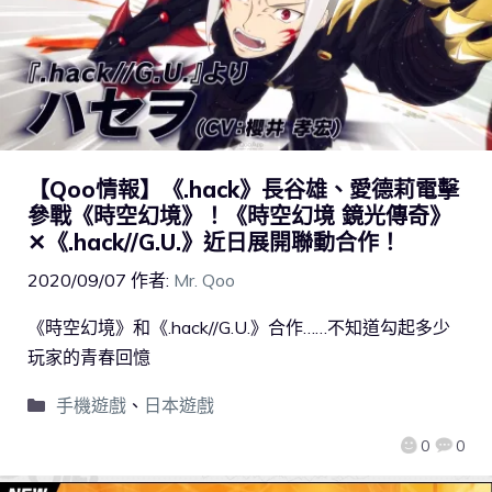
【Qoo情報】《.hack》長谷雄、愛德莉電擊
參戰《時空幻境》！《時空幻境 鏡光傳奇》
✕《.hack//G.U.》近日展開聯動合作！
2020/09/07
作者:
Mr. Qoo
《時空幻境》和《.hack//G.U.》合作……不知道勾起多少
玩家的青春回憶
手機遊戲
、
日本遊戲
0
0