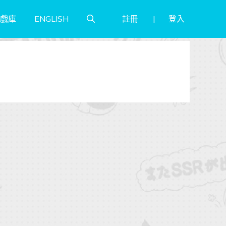
註冊
登入
戲庫
ENGLISH