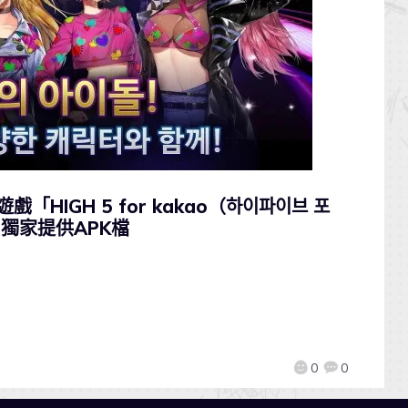
戲「HIGH 5 for kakao（하이파이브 포
p獨家提供APK檔
0
0