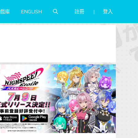
註冊
登入
戲庫
ENGLISH