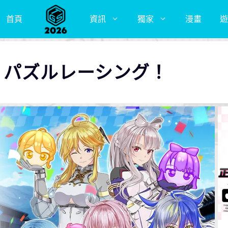
首頁
資訊
獨家
漫畫
遊
le パズルレーシング！​​