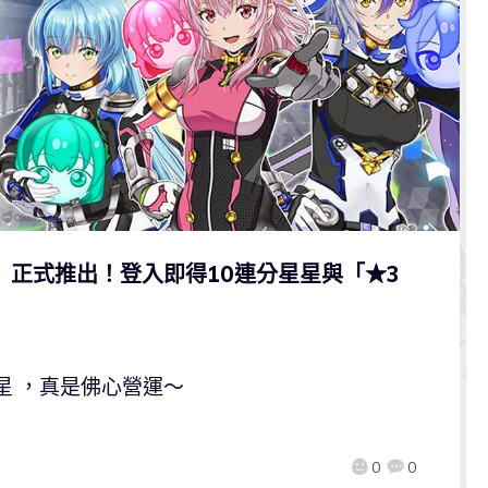
》正式推出！登入即得10連分星星與「★3
星 ，真是佛心營運～
0
0