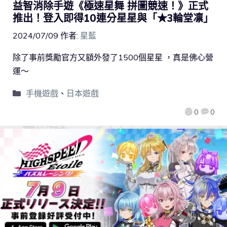
益智消除手遊《極速星舞 拼圖競速！》正式
推出！登入即得10連分星星與「★3輪堂凛」
2024/07/09
作者:
星藍
除了事前獎勵官方又額外發了1500個星星 ，真是佛心營
運～
手機遊戲
、
日本遊戲
0
0