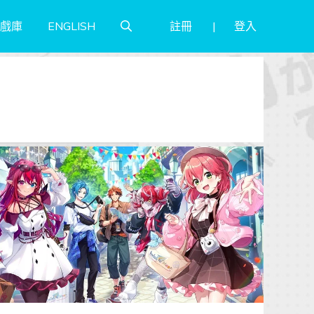
註冊
登入
戲庫
ENGLISH