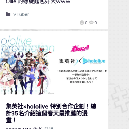
Ollie 的螺旋麵包好大www
VTuber
0
0
集英社×hololive 特別合作企劃！總
計35名介紹這個春天最推薦的漫
畫！