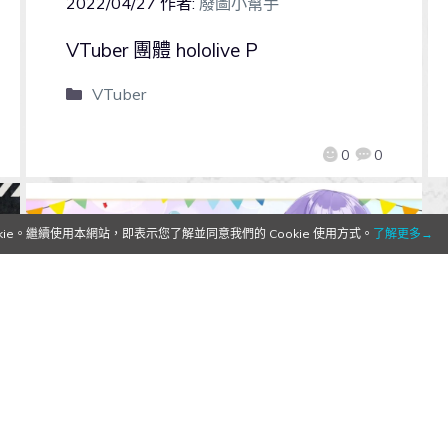
2022/04/27
作者:
廢圖小幫手
VTuber 團體 hololive P
VTuber
0
0
e。繼續使用本網站，即表示您了解並同意我們的 Cookie 使用方式。
了解更多→
首位金盾印尼 VTuber 誕生！