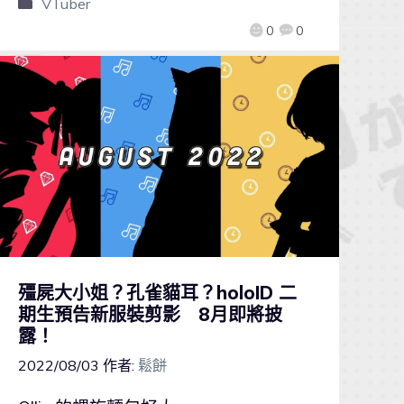
VTuber
0
0
殭屍大小姐？孔雀貓耳？holoID 二
期生預告新服裝剪影 8月即將披
露！
2022/08/03
作者:
鬆餅