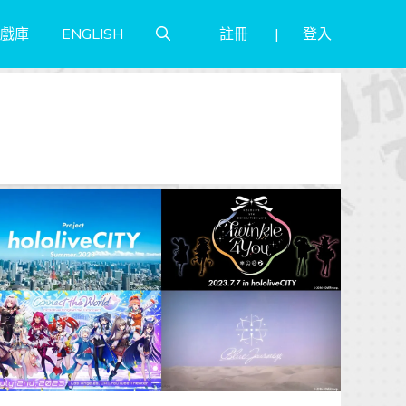
註冊
登入
戲庫
ENGLISH