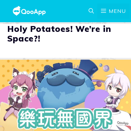
MENU
Holy Potatoes! We’re in
Space?!